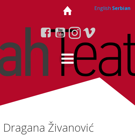
Skip
English
Serbian
to
content
Dragana Živanović