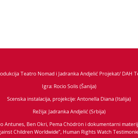
odukcija Teatro Nomad i Jadranka Andjelić Projekat/ DAH T
Igra: Rocio Solis (Šanija)
Scenska instalacija, projekcije: Antonella Diana (Italija)
Režija: Jadranka Andjelić (Srbija)
do Antunes, Ben Okri, Pema Chödrön i dokumentarni materijal
ainst Children Worldwide”, Human Rights Watch Testimoni