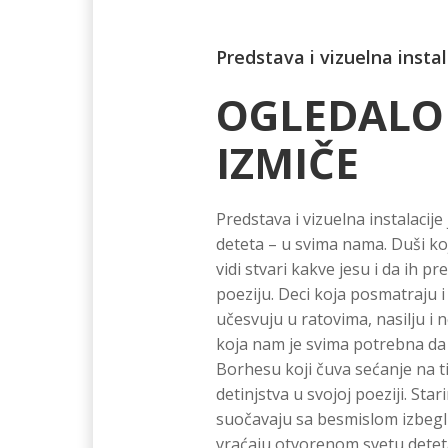
Predstava i vizuelna instal
OGLEDALO
IZMIČE
Predstava i vizuelna instalacij
deteta – u svima nama. Duši ko
vidi stvari kakve jesu i da ih pr
poeziju. Deci koja posmatraju i 
učesvuju u ratovima, nasilju i 
koja nam je svima potrebna da b
Borhesu koji čuva sećanje na t
detinjstva u svojoj poeziji. Stari
suočavaju sa besmislom izbegli
vraćaju otvorenom svetu deteta