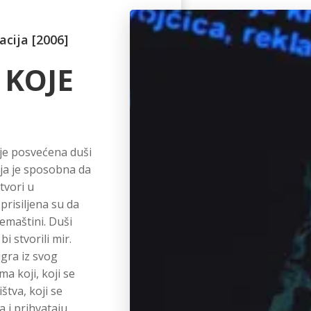
acija [2006]
 KOJE
e je posvećena duši
ja je sposobna da
etvori u
prisiljena su da
nemaštini. Duši
i stvorili mir.
igra iz svog
ma koji, koji se
štva, koji se
 i prihvataju