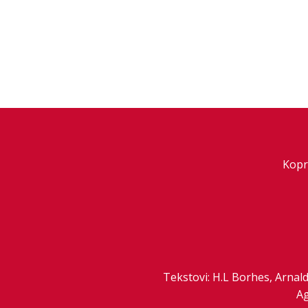
Kopr
Tekstovi: H.L Borhes, Arnal
Ag