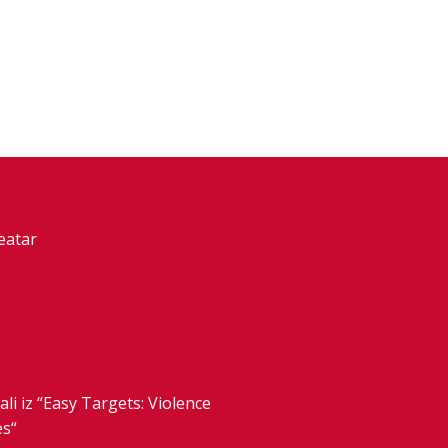
eatar
i iz “Easy Targets: Violence
es“