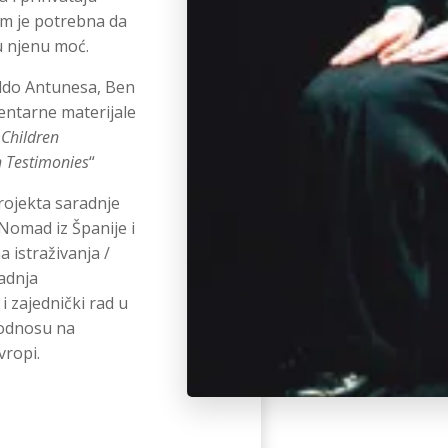
am je potrebna da
 u njenu moć.
aldo Antunesa, Ben
entarne materijale
 Children
 Testimonies
“
projekta saradnje
omad iz Španije i
 istraživanja /
radnja
 zajednički rad u
 odnosu na
vropi.