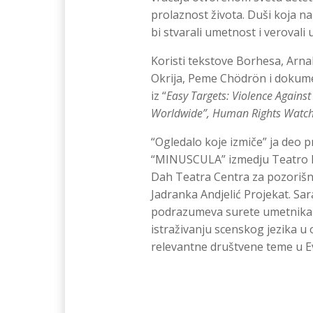
prolaznost života. Duši koja n
bi stvarali umetnost i verovali
Koristi tekstove Borhesa, Arn
Okrija, Peme Chödrön i dokum
iz “
Easy Targets: Violence Against
Worldwide”, Human Rights Watch
“Ogledalo koje izmiče” ja deo 
“MINUSCULA” izmedju Teatro N
Dah Teatra Centra za pozorišna
Jadranka Andjelić Projekat. Sa
podrazumeva surete umetnika i
istraživanju scenskog jezika u
relevantne društvene teme u E