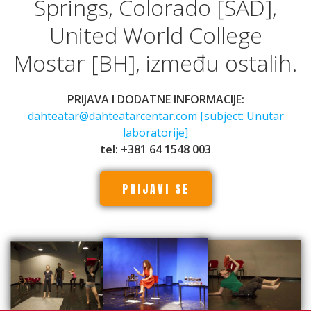
Springs, Colorado [SAD],
United World College
Mostar [BH], između ostalih.
PRIJAVA I DODATNE INFORMACIJE:
dahteatar@dahteatarcentar.com [subject: Unutar
laboratorije]
tel: +381 64 1548 003
PRIJAVI SE