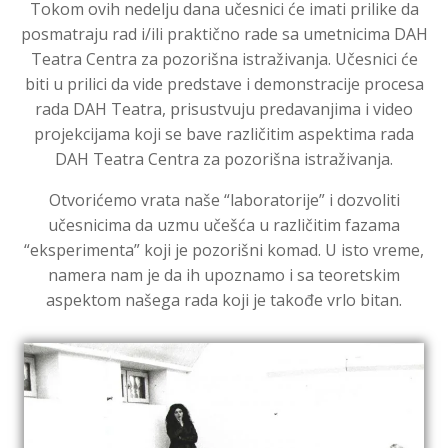
Tokom ovih nedelju dana učesnici će imati prilike da
posmatraju rad i/ili praktično rade sa umetnicima DAH
Teatra Centra za pozorišna istraživanja. Učesnici će
biti u prilici da vide predstave i demonstracije procesa
rada DAH Teatra, prisustvuju predavanjima i video
projekcijama koji se bave različitim aspektima rada
DAH Teatra Centra za pozorišna istraživanja.
Otvorićemo vrata naše “laboratorije” i dozvoliti
učesnicima da uzmu učešća u različitim fazama
“eksperimenta” koji je pozorišni komad. U isto vreme,
namera nam je da ih upoznamo i sa teoretskim
aspektom našega rada koji je takođe vrlo bitan.