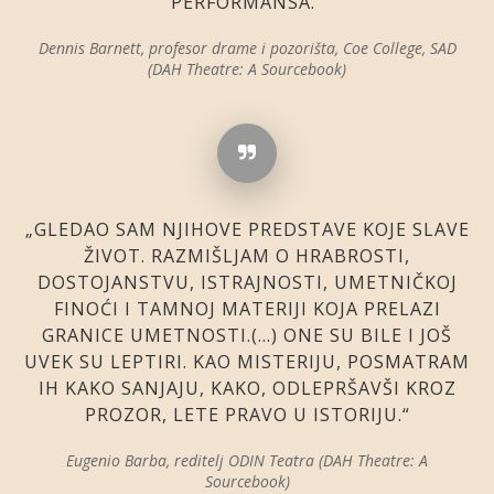
PERFORMANSA.“
Dennis Barnett, profesor drame i pozorišta, Coe College, SAD
(DAH Theatre: A Sourcebook)
„GLEDAO SAM NJIHOVE PREDSTAVE KOJE SLAVE
ŽIVOT. RAZMIŠLJAM O HRABROSTI,
DOSTOJANSTVU, ISTRAJNOSTI, UMETNIČKOJ
FINOĆI I TAMNOJ MATERIJI KOJA PRELAZI
GRANICE UMETNOSTI.(…) ONE SU BILE I JOŠ
UVEK SU LEPTIRI. KAO MISTERIJU, POSMATRAM
IH KAKO SANJAJU, KAKO, ODLEPRŠAVŠI KROZ
PROZOR, LETE PRAVO U ISTORIJU.“
Eugenio Barba, reditelj ODIN Teatra (DAH Theatre: A
Sourcebook)