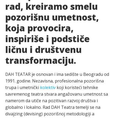
rad, kreiramo smelu
pozorišnu umetnost,
koja provocira,
inspiriše i podstiče
ličnu i društvenu
transformaciju.
DAH TEATAR
je osnovan i ima sedište u Beogradu od
1991. godine. Nezavisna, profesionalna pozorišna
trupa i umetnički
kolektiv
koji koristeći tehnike
savremenog teatra stvara angažovanu umetnost sa
namerom da utiče na pozitivan razvoj društva i
globalno i lokalno. Rad DAH Teatra temelji se na
divajzing (devising) pozorišnoj metodologiji a