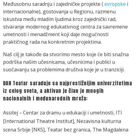
Međusobnu saradnju i zajedničke projekte (
evropske
i
internacionalne), gostovanja u Regionu, razmenu
iskustva među mladim ljudima kroz zajednički rad,
stvaranje modernog edukativnog centra za savremene
umetnosti i menadžment koji daje mogućnosti
praktičnog rada na konkretnim projektima.
Naš cilj je takođe da stvorimo mesto koje će biti snažna
podrška našim učesnicama, učesnicima i publici u
suočavanju sa problemima društva koje je u tranziciji.
DAH Teatar sarađuje sa najprestižnijim univerzitetima
iz celog sveta, a aktivan je član je mnogih
nacionalnih i međunarodnih mreža:
Assitej – Centar za dramu u edukaciji i umetnosti, ITI
[International Theatre Institut], Nezavisna kulturna
scena Srbije [NKS], Teatar bez granica, The Magdalena