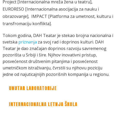
Project [Internacionalna mreža žena u teatru],
EURORESO [Internacionalna asocijacija za nauku i
obrazovanje], IMPACT [Platforma za umetnost, kulturu i
transfromaciju konflikta].
Tokom godina, DAH Teatar je stekao brojna nacionalna i
svetska
priznanja
za svoj rad i doprinos kulturi. DAH
Teatar je dao značajan doprinos razvoju savremenog
pozorišta u Srbiji i šire. Njihov inovativni pristup,
posvećenost društvenim pitanjima i posvećenost
umetničkom istraživanju, čvrstili su njihovu poziciju
jedne od najuticajnijih pozorišnih kompanija u regionu.
UNUTAR LABORATORIJE
INTERNACIONALNA LETNJA ŠKOLA