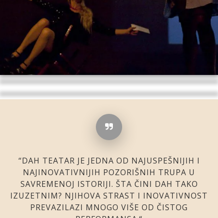
“DAH TEATAR JE JEDNA OD NAJUSPEŠNIJIH I
NAJINOVATIVNIJIH POZORIŠNIH TRUPA U
SAVREMENOJ ISTORIJI. ŠTA ČINI DAH TAKO
IZUZETNIM? NJIHOVA STRAST I INOVATIVNOST
PREVAZILAZI MNOGO VIŠE OD ČISTOG