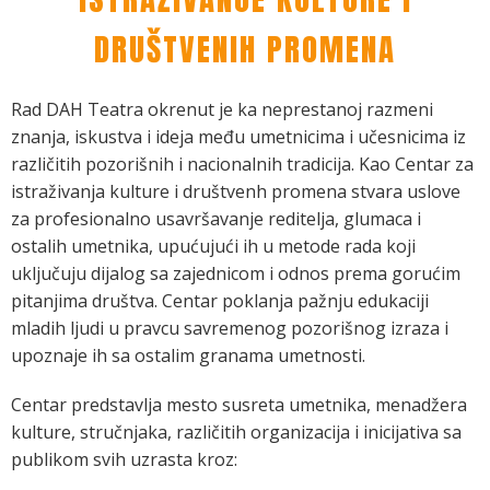
DRUŠTVENIH PROMENA
Rad DAH Teatra okrenut je ka neprestanoj razmeni
znanja, iskustva i ideja među umetnicima i učesnicima iz
različitih pozorišnih i nacionalnih tradicija. Kao Centar za
istraživanja kulture i društvenh promena stvara uslove
za profesionalno usavršavanje reditelja, glumaca i
ostalih umetnika, upućujući ih u metode rada koji
uključuju dijalog sa zajednicom i odnos prema gorućim
pitanjima društva. Centar poklanja pažnju edukaciji
mladih ljudi u pravcu savremenog pozorišnog izraza i
upoznaje ih sa ostalim granama umetnosti.
Centar predstavlja mesto susreta umetnika, menadžera
kulture, stručnjaka, različitih organizacija i inicijativa sa
publikom svih uzrasta kroz: