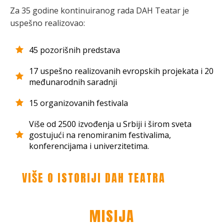
Za 35 godine kontinuiranog rada DAH Teatar je
uspešno realizovao:
45 pozorišnih predstava
17 uspešno realizovanih evropskih projekata i 20
međunarodnih saradnji
15 organizovanih festivala
Više od 2500 izvođenja u Srbiji i širom sveta
gostujući na renomiranim festivalima,
konferencijama i univerzitetima.
VIŠE O ISTORIJI DAH TEATRA
MISIJA