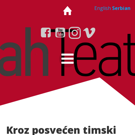
Skip
English
Serbian
to
content
Kroz posvećen timski