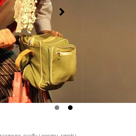
i razgovor, svađu i pesmu, smeh i