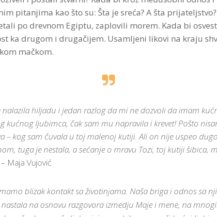
m pitanjima kao što su: Šta je sreća? A šta prijateljstvo?
etali po drevnom Egiptu, zaplovili morem. Kada bi osvesti
st ka drugom i drugačijem. Usamljeni likovi na kraju shv
onekom mačkom.
alazila hiljadu i jedan razlog da mi ne dozvoli da imam kućno
vog kućnog ljubimca, čak sam mu napravila i krevet! Pošto ni
– kog sam čuvala u toj malenoj kutiji. Ali on nije uspeo dugo
m, tuga je nestala, a sećanje o mravu Tozi, toj kutiji šibica,
– Maja Vujović
imamo blizak kontakt sa životinjama. Naša briga i odnos sa nj
 je nastala na osnovu razgovora izmedju Maje i mene, na mno