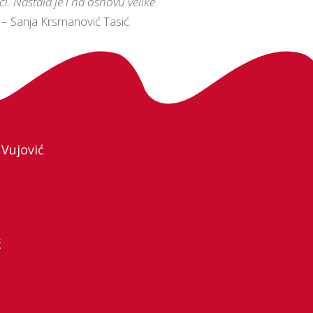
. Nastala je i na osnovu velike
– Sanja Krsmanović Tasić
 Vujović
ć