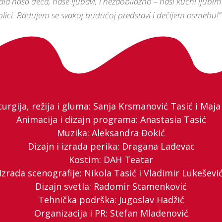
 naša deca, naše ljubavi, i nezaobilazno – naši kućni ljubimci
blici. Radujem se svakoj budućoj predstavi i dečijem osmehu!”
rgija, režija i gluma: Sanja Krsmanović Tasić i Maja
Animacija i dizajn programa: Anastasia Tasić
Muzika: Aleksandra Đokić
Dizajn i izrada perika: Dragana Lađevac
Kostim: DAH Teatar
Izrada scenografije: Nikola Tasić i Vladimir Lukeševi
Dizajn svetla: Radomir Stamenković
Tehnička podrška: Jugoslav Hadžić
Organizacija i PR: Stefan Mladenović