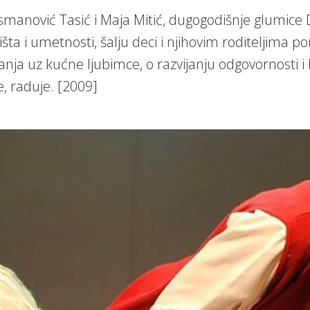
manović Tasić i Maja Mitić, dugogodišnje glumice 
išta i umetnosti, šalju deci i njihovim roditeljima 
tanja uz kućne ljubimce, o razvijanju odgovornosti i
e, raduje. [2009]