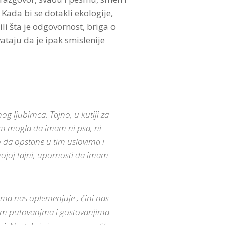
 Kada bi se dotakli ekologije,
li šta je odgovornost, briga o
ataju da je ipak smislenije
g ljubimca. Tajno, u kutiji za
sam mogla da imam ni psa, ni
 da opstane u tim uslovima i
 mojoj tajni, upornosti da imam
ima nas oplemenjuje , čini nas
gim putovanjma i gostovanjima