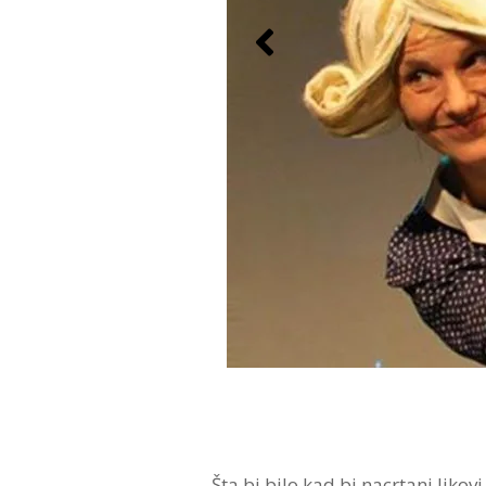
Šta bi bilo kad bi nacrtani liko