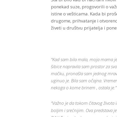
ponekad suze, progovorili o važni
istine o vešticama. Kada bi proš
drugome, prihvatanje i otvoreno
živeti u društvu prijatelja i p
“Kad sam bila mala, moja mama je n
šibice napravila sam prostor za s
mačku, pronašla sam jednog mrava 
uginuo je. Bila sam očajna. Vremeno
nekoga o kome brinem , ostala je.”
“Važno je da tokom čitavog života 
boljim i srećnijim. Ova predstava