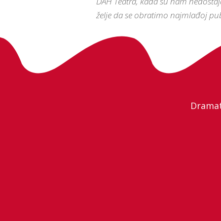
DAH Teatra, kada su nam nedostajala
želje da se obratimo najmlađoj pu
Dramatu