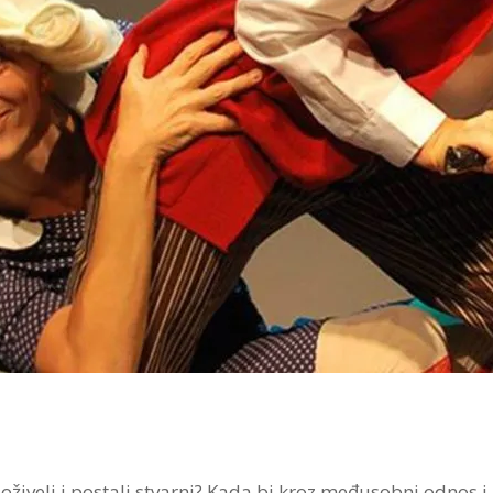
vi oživeli i postali stvarni? Kada bi kroz međusobni odnos 