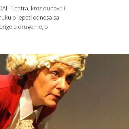
DAH Teatra, kroz duhovit i
poruku o lepoti odnosa sa
 brige o drugome, o