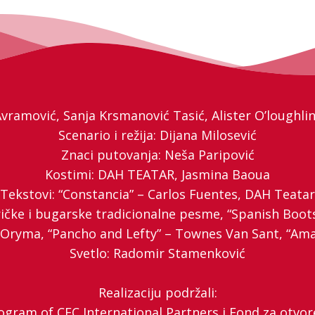
Avramović, Sanja Krsmanović Tasić, Alister O’loughli
Scenario i režija: Dijana Milosević
Znaci putovanja: Neša Paripović
Kostimi: DAH TEATAR, Jasmina Baoua
Tekstovi: “Constancia” – Carlos Fuentes, DAH Teatar
ričke i bugarske tradicionalne pesme, “Spanish Boot
 Oryma, “Pancho and Lefty” – Townes Van Sant, “Am
Svetlo: Radomir Stamenković
Realizaciju podržali:
ogram of CEC International Partners i Fond za otvo