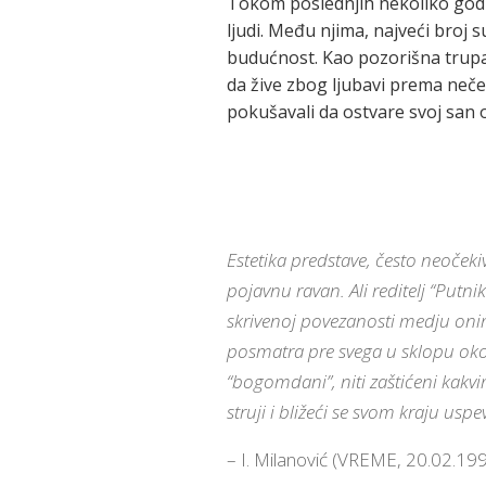
Tokom poslednjih nekoliko godina
ljudi. Među njima, najveći broj 
budućnost. Kao pozorišna trupa 
da žive zbog ljubavi prema neče
pokušavali da ostvare svoj san o
Estetika predstave, često neoč
pojavnu ravan. Ali reditelj “Put
skrivenoj povezanosti medju onim
posmatra pre svega u sklopu okoln
“bogomdani”, niti zaštićeni kakv
struji i bližeći se svom kraju us
– I. Milanović (VREME, 20.02.199