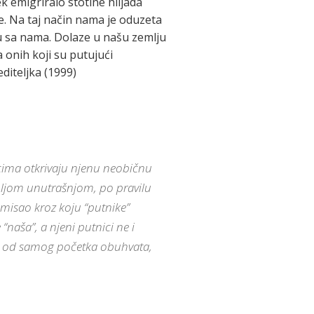
k emigriralo stotine hiljada
je. Na taj način nama je oduzeta
ju sa nama. Dolaze u našu zemlju
 onih koji su putujući
diteljka (1999)
cima otkrivaju njenu neobičnu
ubljom unutrašnjom, po pravilu
misao kroz koju “putnike”
“naša”, a njeni putnici ne i
ra od samog početka obuhvata,