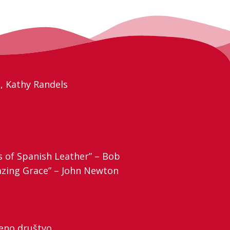
n, Kathy Randels
s of Spanish Leather” – Bob
azing Grace” – John Newton
reno društvo