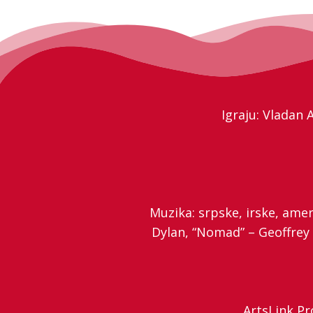
Igraju: Vladan 
Muzika: srpske, irske, ame
Dylan, “Nomad” – Geoffrey
ArtsLink Pr