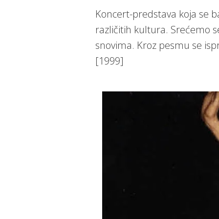
Koncert-predstava koja se ba
različitih kultura. Srećemo 
snovima. Kroz pesmu se isp
[1999]