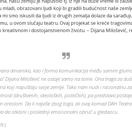
, našu zemlju je napustilo tj. iz nje na duže vreme ili zauve
su mladi, obrazovani ljudi koji bi gradili budućnost naše zeml
mi smo iskusili da ljudi iz drugih zemalja dolaze da sarađu
mu, u ovom slučaju teatru. Ovaj projekat se kreće tragovima
 kreativnom i dostojanstvenom životu. – Dijana Milošević, re
ekivana dinamika, kao i forma komunikacija među samim glum
nika” Dijana Milošević ne ostaje samo na tome. Ona traga za d
a koji napuštaju svoje zemlje. Tako nam nudi i racionalnu za
osti (društvenih, ideoloških, političkih), pa predstava postaje 
im oreolom.
Da li najviše zbog toga, ali ovaj komad DAH Teat
peva da otkloni i poslednji emocionalni obruč u gledaocu.
9.)