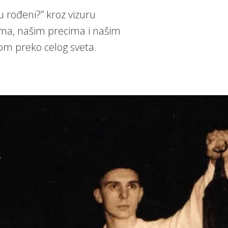
u rođeni?” kroz vizuru
tima, našim precima i našim
om preko celog sveta.