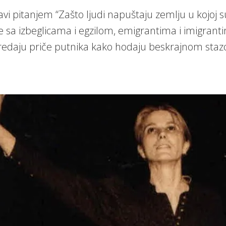
vi pitanjem “Zašto ljudi napuštaju zemlju u kojoj s
se sa izbeglicama i egzilom, emigrantima i imigran
redaju priče putnika kako hodaju beskrajnom staz