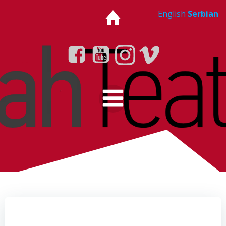
Skip
English
Serbian
to
content