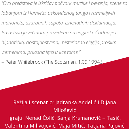
“Ova predstava je iskričav pačvork muzike i pevanja, scene sa
lobanjom iz Hamleta, uskovitlanog tanga i razmetljivih
marioneta, užurbanih šapata, iznenadnih deklamacija.
Predstava je većinom prevedena na engleski. Čudna je i
hipnotička, dostojanstvena, misteriozna elegija prošlim
vremenima, prkosna igra u lice tame.”
– Peter Whitebrook (The Scotsman, 1.09.1994.)
Režija i scenario: Jadranka Anđelić i Dijana
Milošević
Igraju: Nenad Čolić, Sanja Krsmanović – Tasić,
Valentina Milivojević, Maja Mitić, Tatjana Pajović