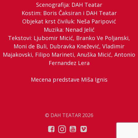
Scenografija: DAH Teatar
Kostim: Boris Čaksiran i DAH Teatar
Objekat krst čiviluk: Neša Paripović
Muzika: Nenad Jelić
Tekstovi: Ljubomir Micić, Branko Ve Poljanski,
Moni de Buli, Dubravka Knežević, Vladimir
Majakovski, Filipo Marineti, Anuška Micić, Antonio
Fernandez Lera
Mecena predstave Miša Ignis
© DAH TEATAR 2026