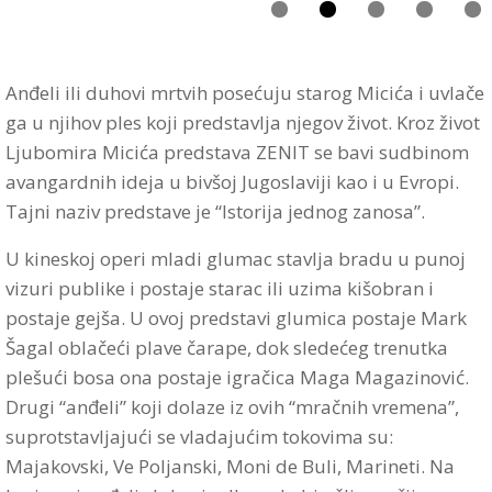
Anđeli ili duhovi mrtvih posećuju starog Micića i uvlače
ga u njihov ples koji predstavlja njegov život. Kroz život
Ljubomira Micića predstava ZENIT se bavi sudbinom
avangardnih ideja u bivšoj Jugoslaviji kao i u Evropi.
Tajni naziv predstave je “Istorija jednog zanosa”.
U kineskoj operi mladi glumac stavlja bradu u punoj
vizuri publike i postaje starac ili uzima kišobran i
postaje gejša. U ovoj predstavi glumica postaje Mark
Šagal oblačeći plave čarape, dok sledećeg trenutka
plešući bosa ona postaje igračica Maga Magazinović.
Drugi “anđeli” koji dolaze iz ovih “mračnih vremena”,
suprotstavljajući se vladajućim tokovima su:
Majakovski, Ve Poljanski, Moni de Buli, Marineti. Na