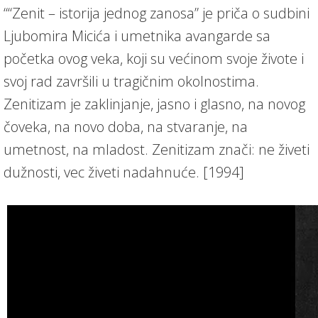
““Zenit – istorija jednog zanosa” je priča o sudbini
Ljubomira Micića i umetnika avangarde sa
početka ovog veka, koji su većinom svoje živote i
svoj rad završili u tragičnim okolnostima.
Zenitizam je zaklinjanje, jasno i glasno, na novog
čoveka, na novo doba, na stvaranje, na
umetnost, na mladost. Zenitizam znači: ne živeti
dužnosti, vec živeti nadahnuće. [1994]