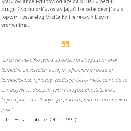
kraju ovi anđeli-duhovi odlaze da bi ušli u nečiju
drugu životnu priču, ostavljajući iza sebe devojčicu s
loptom i ostarelog Micića koji je rekao NE svim
vremenima.
“Igran na nekoliko jezika, sa brižljivim sinopsisom, ovaj
komad je univerzalan u svojim refleksijama i bogatoj
kompleksnosti njihovog izvođenja. Čovek može samo da se
divi perfektnoj disciplini tela i mnogostranosti tehnika
kojima potpuno vladaju: igra, muzika, mimika, akrobatika i
jezik.”
– The Herald Tribune (04.11.1997)