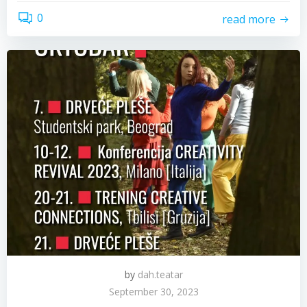
0
read more
by
dah.teatar
September 30, 2023