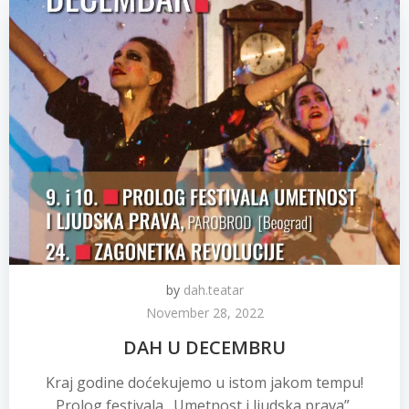
by
dah.teatar
November 28, 2022
DAH U DECEMBRU
Kraj godine doćekujemo u istom jakom tempu!
Prolog festivala „Umetnost i ljudska prava”,