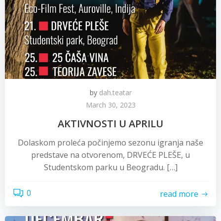
by
dah.teatar
March 30, 2023
AKTIVNOSTI U APRILU
Dolaskom proleća počinjemo sezonu igranja naše
predstave na otvorenom, DRVEĆE PLEŠE, u
Studentskom parku u Beogradu. […]
0
read more