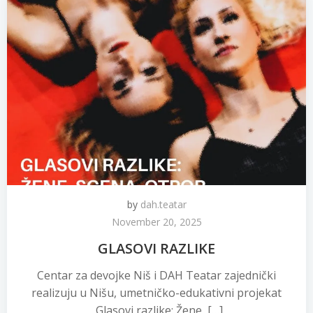
by
dah.teatar
November 20, 2025
GLASOVI RAZLIKE
Centar za devojke Niš i DAH Teatar zajednički
realizuju u Nišu, umetničko-edukativni projekat
„Glasovi razlike: Žene, […]