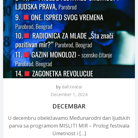
by
dah.teatar
December 1, 2024
DECEMBAR
U decembru obeležavamo Međunarodni dan ljudskih
parva sa programom MISLITI MIR – Prolog festivala
Umetnost i […]