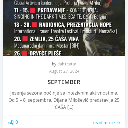
by
dah.teatar
August 27, 2024
SEPTEMBER
Jesenja sezona počinje sa intezivnim aktivnostima.
Od 5 – 8. septembra, Dijana Milošević predstavlja 25
ČAŠA […]
0
read more