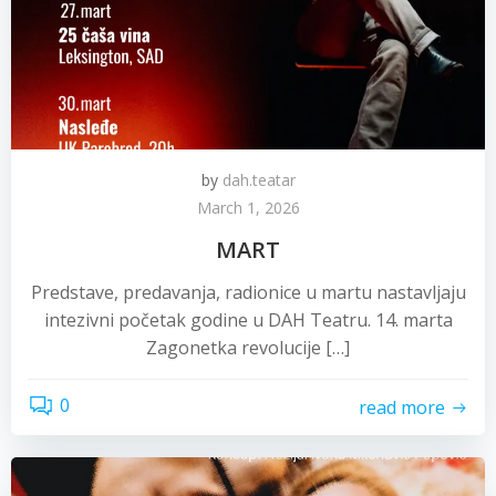
by
dah.teatar
March 1, 2026
MART
Predstave, predavanja, radionice u martu nastavljaju
intezivni početak godine u DAH Teatru. 14. marta
Zagonetka revolucije […]
0
read more