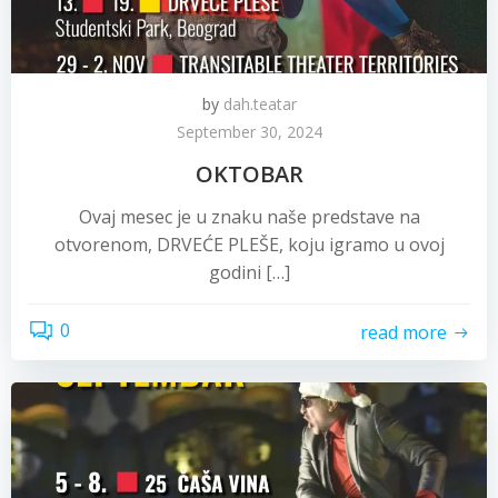
by
dah.teatar
September 30, 2024
OKTOBAR
Ovaj mesec je u znaku naše predstave na
otvorenom, DRVEĆE PLEŠE, koju igramo u ovoj
godini […]
0
read more