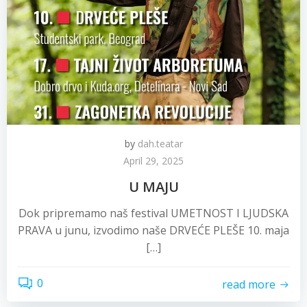
by
dah.teatar
April 29, 2025
U MAJU
Dok pripremamo naš festival UMETNOST I LJUDSKA
PRAVA u junu, izvodimo naše DRVEĆE PLEŠE 10. maja
[…]
0
read more