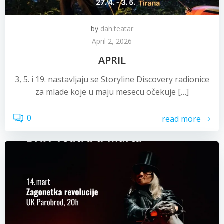
by
dah.teatar
April 2, 2026
APRIL
3, 5. i 19. nastavljaju se Storyline Discovery radionice
za mlade koje u maju mesecu očekuje […]
0
read more