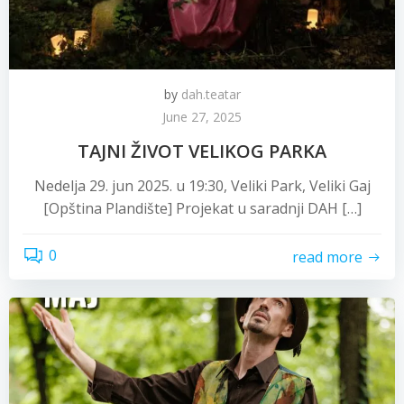
by
dah.teatar
June 27, 2025
TAJNI ŽIVOT VELIKOG PARKA
Nedelja 29. jun 2025. u 19:30, Veliki Park, Veliki Gaj
[Opština Plandište] Projekat u saradnji DAH […]
0
read more