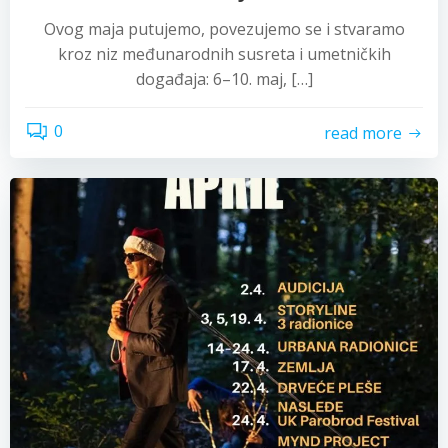
Ovog maja putujemo, povezujemo se i stvaramo
kroz niz međunarodnih susreta i umetničkih
događaja: 6–10. maj, […]
0
read more