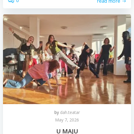
0
read more
by
dah.teatar
May 7, 2026
U MAJU