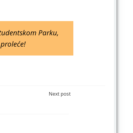
Studentskom Parku,
proleće!
Next post