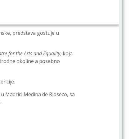
nske, predstava gostuje u
re for the Arts and Equality
, koja
prirodne okoline a posebno
encije.
u Madrid-Medina de Rioseco, sa
.