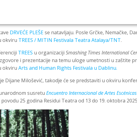
tave
DRVEĆE PLEŠE
se natavljaju. Posle Grčke, Nemačke, Da
 u okviru
TREES / MITIN Festivala Teatra Atalaya/TNT
.
erenciji
TREES
u organizaciji
Smashing Times International Cent
razgovore i prezentacije na temu uloge umetnosti u zaštite 
u okviru
Arts and Human Rights Festivala u Dablinu.
e Dijane Milošević, takodje će se predstaviti u okviru konfer
đunarodnom susretu
Encuentro Internacional de Artes Escénicas
 povodu 25 godina Residui Teatra od 13 do 19. oktobra 2025