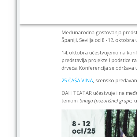
Međunarodna gostovanja preds
Španiji, Sevilja od 8 -12. oktobra
14. oktobra učestvujemo na konf
predstavlja projekte i podstice 
drveća. Konferencija se održava 
25 ČAŠA VINA
, scensko predavanj
DAH TEATAR učestvuje i na me
temom:
Snaga (pozorišne) grupe,
u