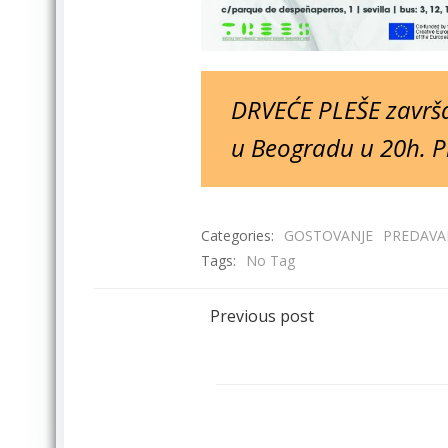
DRVEĆE PLEŠE završa
u Beogradu u 20h. Pr
Categories:
GOSTOVANJE
PREDAVA
Tags:
No Tag
Post
Previous post
navigation