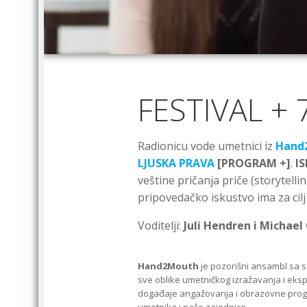
FESTIVAL + 
Radionicu vode umetnici iz
Hand2
LJUSKA PRAVA
[PROGRAM +]
.
IS
veštine pričanja priče (storytell
pripovedačko iskustvo ima za cilj
Voditelji:
Juli Hendren i Michae
Hand2Mouth
je pozorišni ansambl sa se
sve oblike umetničkog izražavanja i eks
događaje angažovanja i obrazovne progra