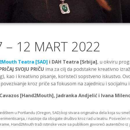
7 – 12 MART 2022
Mouth Teatra [SAD]
i DAH Teatra [Srbija]
, u okviru pro
PRIČAJ SVOJU PRIČU
ima za cilj da podstakne kreativno izra
ing), kao i kreativno pisanje, koristeći sopstveno iskustvo. O
 povezivanje kroz priče sa fokusom na zajednicu i socijalnu i
l Cavazos [Hand2Mouth], Jadranka Andjelić i Ivana Milen
dištem u Portlandu (Oregon, SAD) koji stvara originalna dela koja su smel
perimentisanja, i nastoje da obogate društvo kroz rad u teatru. Posvećen
me, Hand2Mouth traži istinske veze sa publikom govoreći autentično iz gl