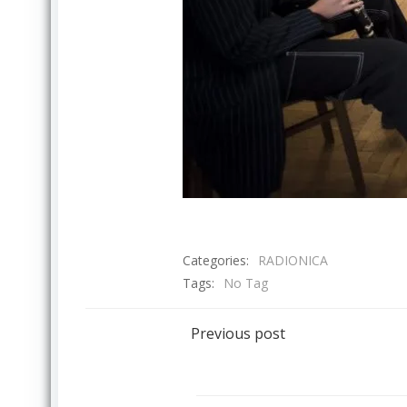
Categories:
RADIONICA
Tags:
No Tag
Post
Previous post
navigation