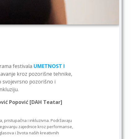
grama festivala
UMETNOST I
žavanje kroz pozorišne tehnike,
vo svojevrsno pozorišno i
nkluziju.
ović Popović [DAH Teatar]
a, pristupačna i inkluzivna. Podržavaju
 negovanju zajednice kroz performanse,
asova i života naših kreativnih